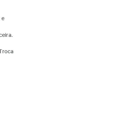
 e
ceira.
“Troca