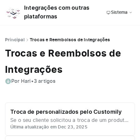
Integrações com outras
Sistema
plataformas
Principal
Trocas e Reembolsos de Integrações
Trocas e Reembolsos de
Integrações
Por Hari
•
3 artigos
Troca de personalizados pelo Customily
Se o seu cliente solicitou a troca de um produto
Última atualização em Dec 23, 2025
personalizado via Customily, o fluxo é um pouco
diferente do processo padrão. Antes de iniciar a