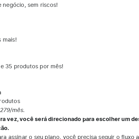
e negócio, sem riscos!
 mais!
de 35 produtos por mês!
a
rodutos
$279/mês.
ira vez, você será direcionado para escolher um d
ção.
ara assinar o seu plano, você precisa seguir o fluxo 