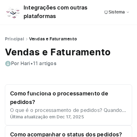
Integrações com outras
Sistema
plataformas
Principal
Vendas e Faturamento
Vendas e Faturamento
Por Hari
•
11 artigos
Como funciona o processamento de
pedidos?
O que é o processamento de pedidos? Quando v
Última atualização em Dec 17, 2025
ocê realiza uma venda em sua loja na Nuvemsho
p, Shopify, Cartpanda ou Hotmart, o valor total
da venda é recebido diretamente no gateway de
Como acompanhar o status dos pedidos?