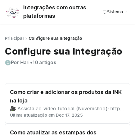
Integrações com outras
Sistema
plataformas
Principal
Configure sua Integração
Configure sua Integração
Por Hari
•
10 artigos
Como criar e adicionar os produtos da INK
na loja
🎥 Assista ao vídeo tutorial (Nuvemshop): http
Última atualização em Dec 17, 2025
s://youtu.be/KLJUOY6XhOg 🎥 Assista ao vídeo
tutorial (Shopify): https://youtu.be/1XeCq6oAoN
4 Ou siga o passo a passo abaixo. 📌 Passo a p
Como atualizar as estampas dos