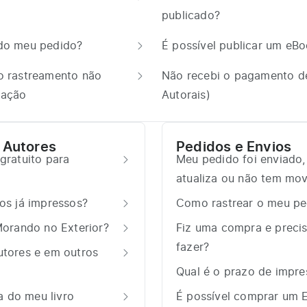
publicado?
 do meu pedido?
É possível publicar um eB
o rastreamento não
Não recebi o pagamento de 
tação
Autorais)
 Autores
Pedidos e Envios
gratuito para
Meu pedido foi enviado
atualiza ou não tem mo
os já impressos?
Como rastrear o meu pe
Morando no Exterior?
Fiz uma compra e precis
fazer?
utores e em outros
Qual é o prazo de impr
 do meu livro
É possível comprar um 