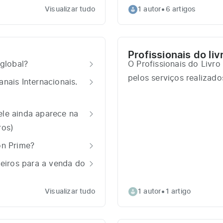
•
Visualizar tudo
1 autor
6 artigos
Profissionais do liv
global?
O Profissionais do Livro
pelos serviços realizado
nais Internacionais.
 ele ainda aparece na
ros)
on Prime?
ceiros para a venda do
•
Visualizar tudo
1 autor
1 artigo