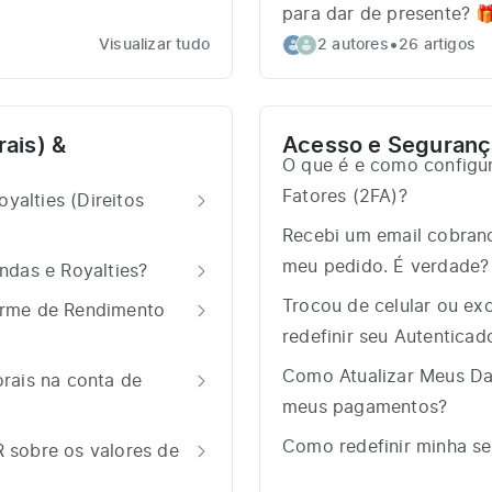
para dar de presente? 
•
Visualizar tudo
2 autores
26 artigos
rais) &
Acesso e Seguranç
O que é e como configu
Fatores (2FA)?
yalties (Direitos
Recebi um email cobran
meu pedido. É verdade?
das e Royalties?
Trocou de celular ou ex
orme de Rendimento
redefinir seu Autenticad
Como Atualizar Meus Da
orais na conta de
meus pagamentos?
Como redefinir minha s
R sobre os valores de