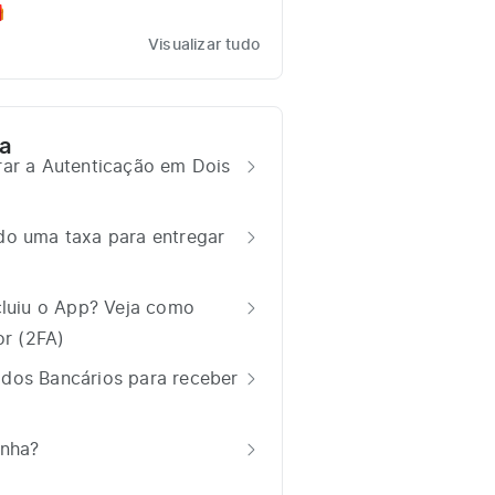

Visualizar tudo
a
rar a Autenticação em Dois
do uma taxa para entregar
cluiu o App? Veja como
or (2FA)
dos Bancários para receber
enha?